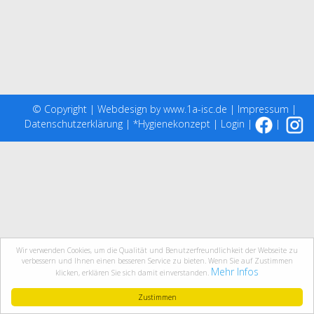
© Copyright |
Webdesign
by
www.1a-isc.de
|
Impressum
|
Datenschutzerklärung
| *
Hygienekonzept
|
Login
|
|
Wir verwenden Cookies, um die Qualität und Benutzerfreundlichkeit der Webseite zu
verbessern und Ihnen einen besseren Service zu bieten. Wenn Sie auf Zustimmen
Mehr Infos
klicken, erklären Sie sich damit einverstanden.
Zustimmen