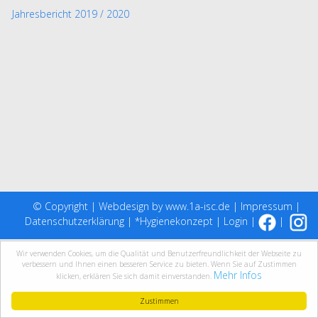
Jahresbericht 2019 / 2020
© Copyright |
Webdesign
by
www.1a-isc.de
|
Impressum
|
Datenschutzerklärung
| *
Hygienekonzept
|
Login
|
|
Wir verwenden Cookies, um die Qualität und Benutzerfreundlichkeit der Webseite zu
verbessern und Ihnen einen besseren Service zu bieten. Wenn Sie auf Zustimmen
Mehr Infos
klicken, erklären Sie sich damit einverstanden.
Zustimmen