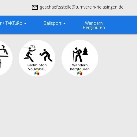
geschaeftsstelle@turnverein-rielasingen.de
Wandern
r / TAKTuRo
Ballsport
Bergtouren