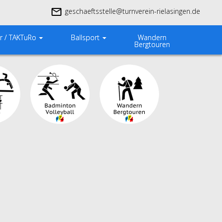
geschaeftsstelle@turnverein-rielasingen.de
Wandern
r / TAKTuRo
Ballsport
Bergtouren